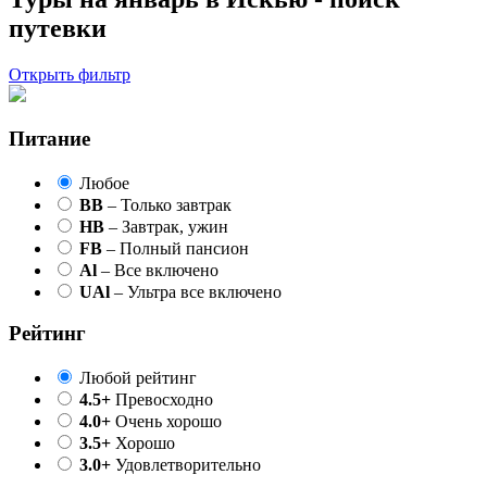
путевки
Открыть фильтр
Питание
Любое
BB
– Только завтрак
HB
– Завтрак, ужин
FB
– Полный пансион
Al
– Все включено
UAl
– Ультра все включено
Рейтинг
Любой рейтинг
4.5+
Превосходно
4.0+
Очень хорошо
3.5+
Хорошо
3.0+
Удовлетворительно