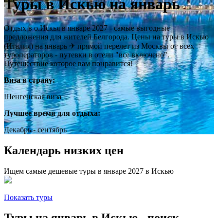
Туры в Искью на январь
Отдых в о.Искья в январе 2027 - самые выгодные
предложения для жителей Белгорода. Цены на туры в Искью
(Италия) на январь ✈ прямой перелет из Москвы от всех
туроператоров - путевки в отели "все включено".
Путешествие которое вам понравится!
Виза в страну:
Шенгенская виза
Лучшее время для отдыха:
Декабрь - сентябрь
Календарь низких цен
Ищем самые дешевые туры в январе 2027 в Искью
Показать туры
Туры на январь в Искью - поиск