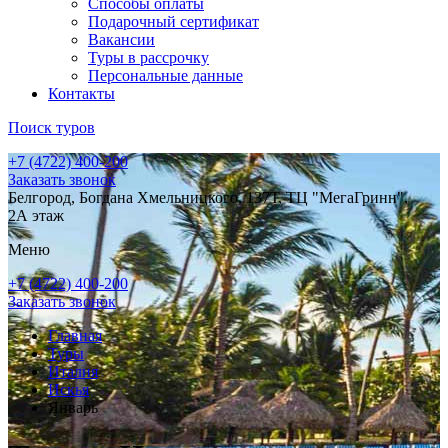
Способы оплаты
Подарочный сертификат
Вакансии
Туры в рассрочку
Персональные данные
Контакты
Поиск туров
+7 (4722) 400-200
Заказать звонок
Белгород, Богдана Хмельницкого, 137Т, ТЦ "МегаГринн",
2А этаж
Меню
+7 (4722) 400-200
Заказать звонок
Главная
Туры
Италия
Искья
Январь