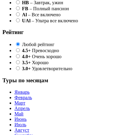
HB
– Завтрак, ужин
FB
– Полный пансион
Al
– Все включено
UAl
– Ультра все включено
Рейтинг
Любой рейтинг
4.5+
Превосходно
4.0+
Очень хорошо
3.5+
Хорошо
3.0+
Удовлетворительно
Туры по месяцам
Январь
Февраль
Март
Апрель
Май
Июнь
Июль
Август