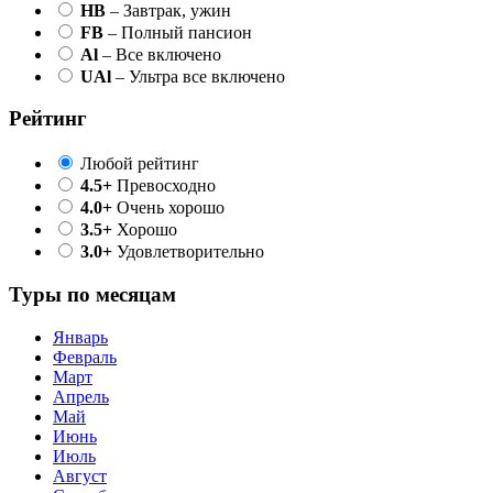
HB
– Завтрак, ужин
FB
– Полный пансион
Al
– Все включено
UAl
– Ультра все включено
Рейтинг
Любой рейтинг
4.5+
Превосходно
4.0+
Очень хорошо
3.5+
Хорошо
3.0+
Удовлетворительно
Туры по месяцам
Январь
Февраль
Март
Апрель
Май
Июнь
Июль
Август