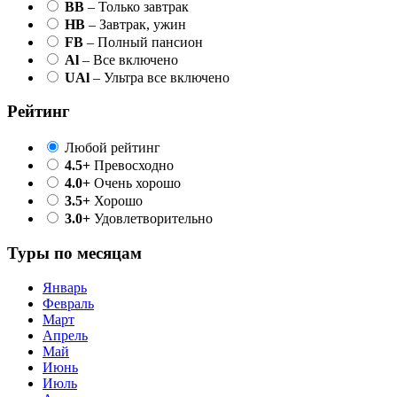
BB
– Только завтрак
HB
– Завтрак, ужин
FB
– Полный пансион
Al
– Все включено
UAl
– Ультра все включено
Рейтинг
Любой рейтинг
4.5+
Превосходно
4.0+
Очень хорошо
3.5+
Хорошо
3.0+
Удовлетворительно
Туры по месяцам
Январь
Февраль
Март
Апрель
Май
Июнь
Июль