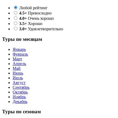
Любой рейтинг
4.5+
Превосходно
4.0+
Очень хорошо
3.5+
Хорошо
3.0+
Удовлетворительно
Туры по месяцам
Январь
Февраль
Март
Апрель
Май
Июнь
Июль
Август
Сентябрь
Октябрь
Ноябрь
Декабрь
Туры по сезонам