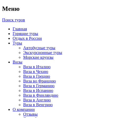
Меню
Поиск туров
Главная
Горящие туры
Отдых в России
Туры
Автобусные туры
Экскурсионные туры
Морские круизы
Визы
Виза в Италию
Виза в Чехию
Виза в Грецию
Виза во Францию
Виза в Германию
Виза в Испанию
Виза в Финляндию
Виза в Англию
Виза в Венгрию
О компании
Отзывы