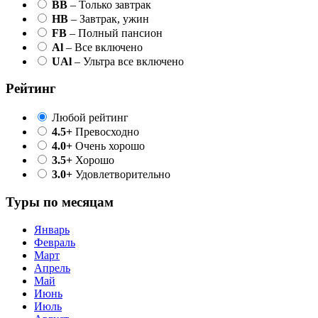
BB
– Только завтрак
HB
– Завтрак, ужин
FB
– Полный пансион
Al
– Все включено
UAl
– Ультра все включено
Рейтинг
Любой рейтинг
4.5+
Превосходно
4.0+
Очень хорошо
3.5+
Хорошо
3.0+
Удовлетворительно
Туры по месяцам
Январь
Февраль
Март
Апрель
Май
Июнь
Июль