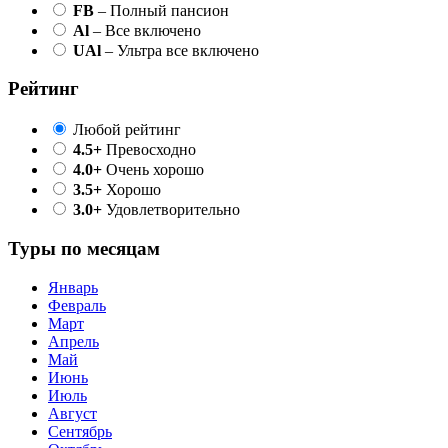
FB
– Полный пансион
Al
– Все включено
UAl
– Ультра все включено
Рейтинг
Любой рейтинг
4.5+
Превосходно
4.0+
Очень хорошо
3.5+
Хорошо
3.0+
Удовлетворительно
Туры по месяцам
Январь
Февраль
Март
Апрель
Май
Июнь
Июль
Август
Сентябрь