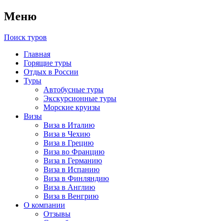
Меню
Поиск туров
Главная
Горящие туры
Отдых в России
Туры
Автобусные туры
Экскурсионные туры
Морские круизы
Визы
Виза в Италию
Виза в Чехию
Виза в Грецию
Виза во Францию
Виза в Германию
Виза в Испанию
Виза в Финляндию
Виза в Англию
Виза в Венгрию
О компании
Отзывы