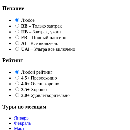
Питание
Любое
BB
– Только завтрак
HB
– Завтрак, ужин
FB
– Полный пансион
Al
– Все включено
UAl
– Ультра все включено
Рейтинг
Любой рейтинг
4.5+
Превосходно
4.0+
Очень хорошо
3.5+
Хорошо
3.0+
Удовлетворительно
Туры по месяцам
Январь
Февраль
Март