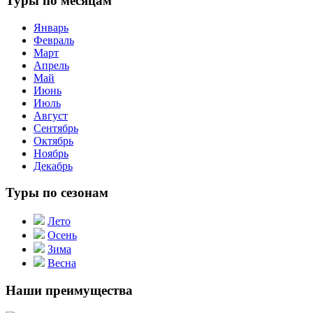
Туры по месяцам
Январь
Февраль
Март
Апрель
Май
Июнь
Июль
Август
Сентябрь
Октябрь
Ноябрь
Декабрь
Туры по сезонам
Лето
Осень
Зима
Весна
Наши преимущества