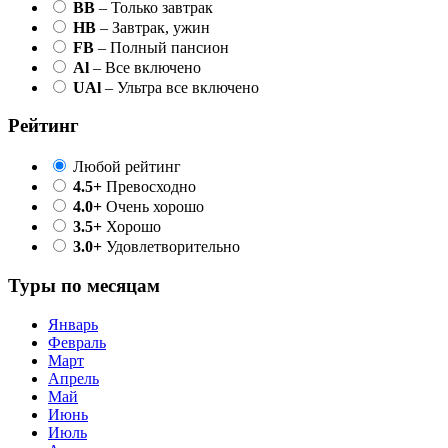
BB
– Только завтрак
HB
– Завтрак, ужин
FB
– Полный пансион
Al
– Все включено
UAl
– Ультра все включено
Рейтинг
Любой рейтинг
4.5+
Превосходно
4.0+
Очень хорошо
3.5+
Хорошо
3.0+
Удовлетворительно
Туры по месяцам
Январь
Февраль
Март
Апрель
Май
Июнь
Июль