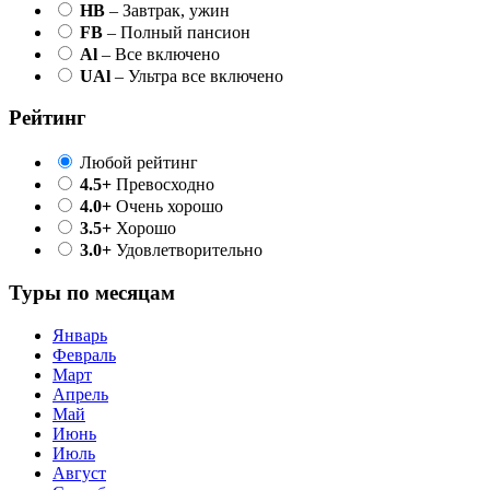
HB
– Завтрак, ужин
FB
– Полный пансион
Al
– Все включено
UAl
– Ультра все включено
Рейтинг
Любой рейтинг
4.5+
Превосходно
4.0+
Очень хорошо
3.5+
Хорошо
3.0+
Удовлетворительно
Туры по месяцам
Январь
Февраль
Март
Апрель
Май
Июнь
Июль
Август