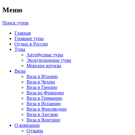
Меню
Поиск туров
Главная
Горящие туры
Отдых в России
Туры
Автобусные туры
Экскурсионные туры
Морские круизы
Визы
Виза в Италию
Виза в Чехию
Виза в Грецию
Виза во Францию
Виза в Германию
Виза в Испанию
Виза в Финляндию
Виза в Англию
Виза в Венгрию
О компании
Отзывы