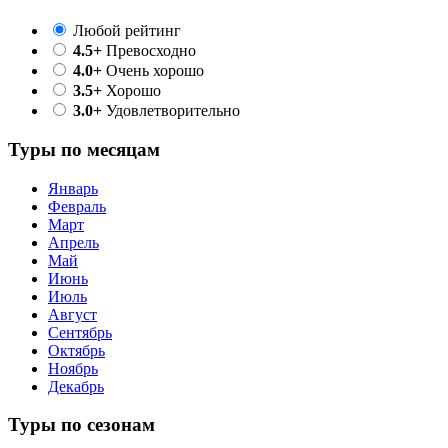
Любой рейтинг
4.5+
Превосходно
4.0+
Очень хорошо
3.5+
Хорошо
3.0+
Удовлетворительно
Туры по месяцам
Январь
Февраль
Март
Апрель
Май
Июнь
Июль
Август
Сентябрь
Октябрь
Ноябрь
Декабрь
Туры по сезонам