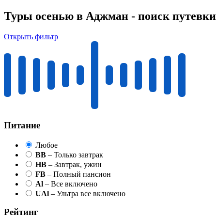
Туры осенью в Аджман - поиск путевки
Открыть фильтр
Питание
Любое
BB
– Только завтрак
HB
– Завтрак, ужин
FB
– Полный пансион
Al
– Все включено
UAl
– Ультра все включено
Рейтинг