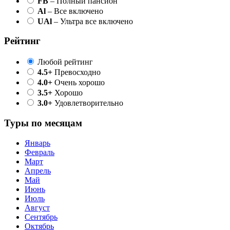
FB
– Полный пансион
Al
– Все включено
UAl
– Ультра все включено
Рейтинг
Любой рейтинг
4.5+
Превосходно
4.0+
Очень хорошо
3.5+
Хорошо
3.0+
Удовлетворительно
Туры по месяцам
Январь
Февраль
Март
Апрель
Май
Июнь
Июль
Август
Сентябрь
Октябрь