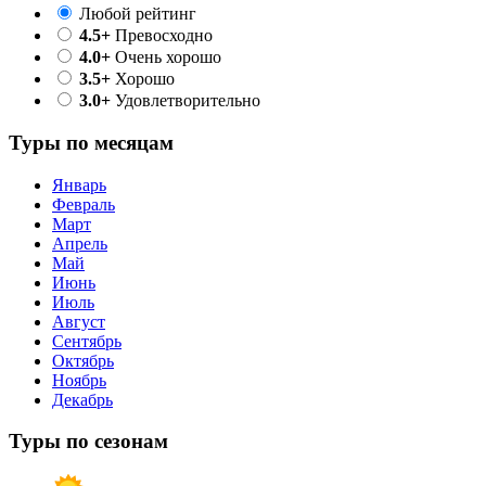
Любой рейтинг
4.5+
Превосходно
4.0+
Очень хорошо
3.5+
Хорошо
3.0+
Удовлетворительно
Туры по месяцам
Январь
Февраль
Март
Апрель
Май
Июнь
Июль
Август
Сентябрь
Октябрь
Ноябрь
Декабрь
Туры по сезонам