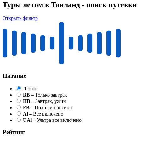
Туры летом в Таиланд - поиск путевки
Открыть фильтр
Питание
Любое
BB
– Только завтрак
HB
– Завтрак, ужин
FB
– Полный пансион
Al
– Все включено
UAl
– Ультра все включено
Рейтинг