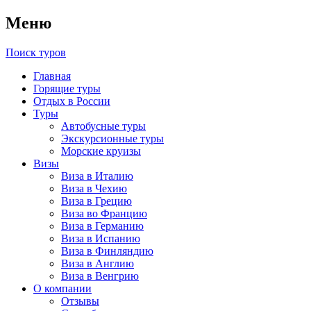
Меню
Поиск туров
Главная
Горящие туры
Отдых в России
Туры
Автобусные туры
Экскурсионные туры
Морские круизы
Визы
Виза в Италию
Виза в Чехию
Виза в Грецию
Виза во Францию
Виза в Германию
Виза в Испанию
Виза в Финляндию
Виза в Англию
Виза в Венгрию
О компании
Отзывы