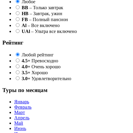
Любое
BB
– Только завтрак
HB
– Завтрак, ужин
FB
– Полный пансион
Al
– Все включено
UAl
– Ультра все включено
Рейтинг
Любой рейтинг
4.5+
Превосходно
4.0+
Очень хорошо
3.5+
Хорошо
3.0+
Удовлетворительно
Туры по месяцам
Январь
Февраль
Март
Апрель
Май
Июнь