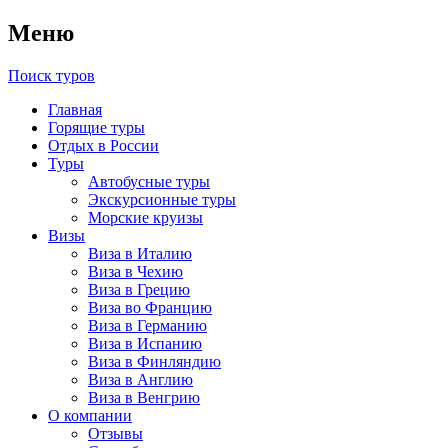
Меню
Поиск туров
Главная
Горящие туры
Отдых в России
Туры
Автобусные туры
Экскурсионные туры
Морские круизы
Визы
Виза в Италию
Виза в Чехию
Виза в Грецию
Виза во Францию
Виза в Германию
Виза в Испанию
Виза в Финляндию
Виза в Англию
Виза в Венгрию
О компании
Отзывы