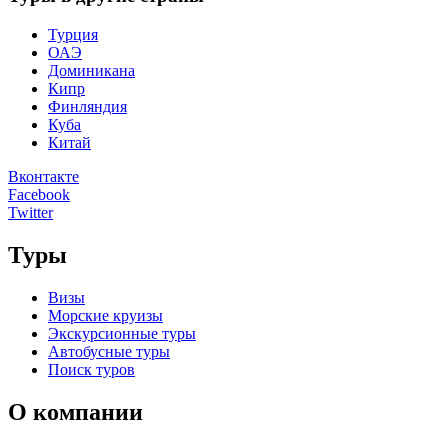
Турция
ОАЭ
Доминикана
Кипр
Финляндия
Куба
Китай
Вконтакте
Facebook
Twitter
Туры
Визы
Морские круизы
Экскурсионные туры
Автобусные туры
Поиск туров
О компании