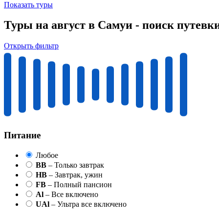
Показать туры
Туры на август в Самуи - поиск путевк
Открыть фильтр
Питание
Любое
BB
– Только завтрак
HB
– Завтрак, ужин
FB
– Полный пансион
Al
– Все включено
UAl
– Ультра все включено