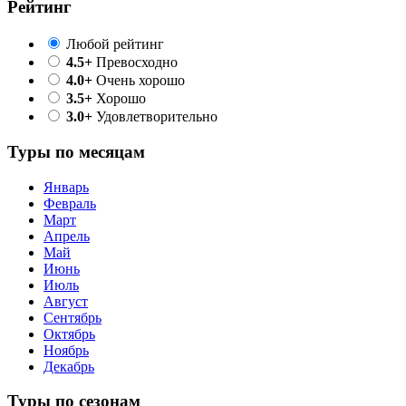
Рейтинг
Любой рейтинг
4.5+
Превосходно
4.0+
Очень хорошо
3.5+
Хорошо
3.0+
Удовлетворительно
Туры по месяцам
Январь
Февраль
Март
Апрель
Май
Июнь
Июль
Август
Сентябрь
Октябрь
Ноябрь
Декабрь
Туры по сезонам