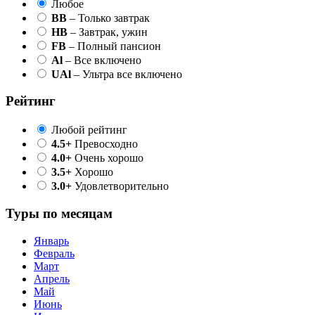
Любое
BB
– Только завтрак
HB
– Завтрак, ужин
FB
– Полный пансион
Al
– Все включено
UAl
– Ультра все включено
Рейтинг
Любой рейтинг
4.5+
Превосходно
4.0+
Очень хорошо
3.5+
Хорошо
3.0+
Удовлетворительно
Туры по месяцам
Январь
Февраль
Март
Апрель
Май
Июнь