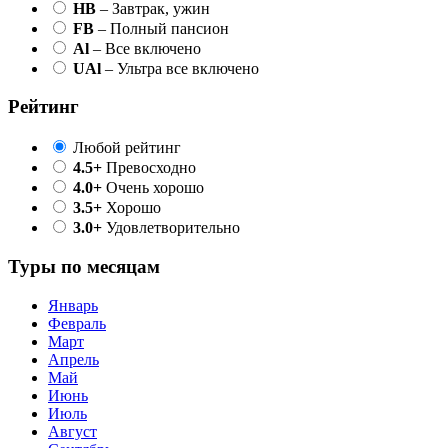
HB
– Завтрак, ужин
FB
– Полный пансион
Al
– Все включено
UAl
– Ультра все включено
Рейтинг
Любой рейтинг
4.5+
Превосходно
4.0+
Очень хорошо
3.5+
Хорошо
3.0+
Удовлетворительно
Туры по месяцам
Январь
Февраль
Март
Апрель
Май
Июнь
Июль
Август