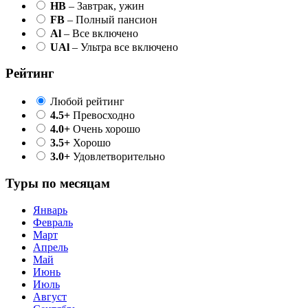
HB
– Завтрак, ужин
FB
– Полный пансион
Al
– Все включено
UAl
– Ультра все включено
Рейтинг
Любой рейтинг
4.5+
Превосходно
4.0+
Очень хорошо
3.5+
Хорошо
3.0+
Удовлетворительно
Туры по месяцам
Январь
Февраль
Март
Апрель
Май
Июнь
Июль
Август