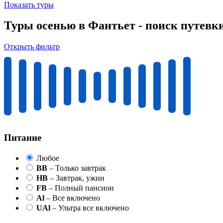
Показать туры
Туры осенью в Фантьет - поиск путевк
Открыть фильтр
Питание
Любое
BB
– Только завтрак
HB
– Завтрак, ужин
FB
– Полный пансион
Al
– Все включено
UAl
– Ультра все включено