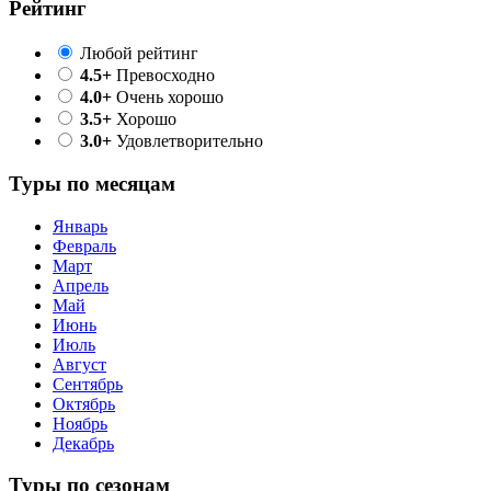
Рейтинг
Любой рейтинг
4.5+
Превосходно
4.0+
Очень хорошо
3.5+
Хорошо
3.0+
Удовлетворительно
Туры по месяцам
Январь
Февраль
Март
Апрель
Май
Июнь
Июль
Август
Сентябрь
Октябрь
Ноябрь
Декабрь
Туры по сезонам