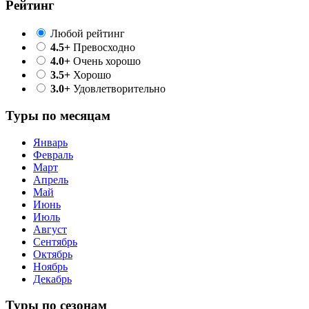
Рейтинг
Любой рейтинг
4.5+
Превосходно
4.0+
Очень хорошо
3.5+
Хорошо
3.0+
Удовлетворительно
Туры по месяцам
Январь
Февраль
Март
Апрель
Май
Июнь
Июль
Август
Сентябрь
Октябрь
Ноябрь
Декабрь
Туры по сезонам