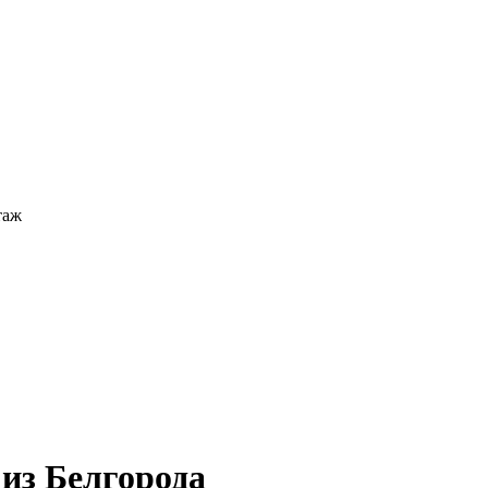
таж
 из Белгорода