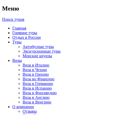
Меню
Поиск туров
Главная
Горящие туры
Отдых в России
Туры
Автобусные туры
Экскурсионные туры
Морские круизы
Визы
Виза в Италию
Виза в Чехию
Виза в Грецию
Виза во Францию
Виза в Германию
Виза в Испанию
Виза в Финляндию
Виза в Англию
Виза в Венгрию
О компании
Отзывы