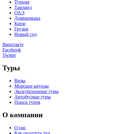
Турция
Таиланд
ОАЭ
Доминикана
Кипр
Грузия
Новый год
Вконтакте
Facebook
Twitter
Туры
Визы
Морские круизы
Экскурсионные туры
Автобусные туры
Поиск туров
О компании
О нас
Как оплатить тур