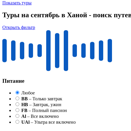
Показать туры
Туры на сентябрь в Ханой - поиск путе
Открыть фильтр
Питание
Любое
BB
– Только завтрак
HB
– Завтрак, ужин
FB
– Полный пансион
Al
– Все включено
UAl
– Ультра все включено