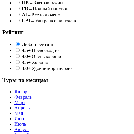
HB
– Завтрак, ужин
FB
– Полный пансион
Al
– Все включено
UAl
– Ультра все включено
Рейтинг
Любой рейтинг
4.5+
Превосходно
4.0+
Очень хорошо
3.5+
Хорошо
3.0+
Удовлетворительно
Туры по месяцам
Январь
Февраль
Март
Апрель
Май
Июнь
Июль
Август