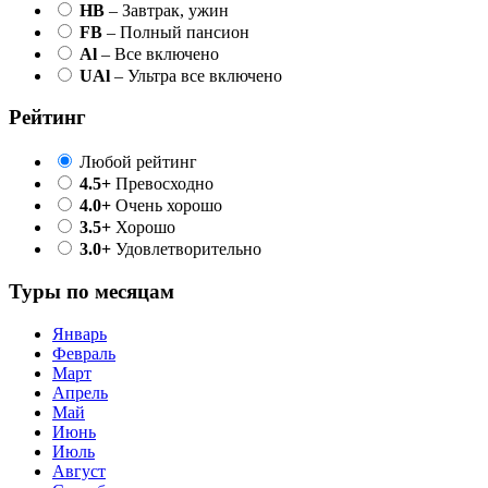
HB
– Завтрак, ужин
FB
– Полный пансион
Al
– Все включено
UAl
– Ультра все включено
Рейтинг
Любой рейтинг
4.5+
Превосходно
4.0+
Очень хорошо
3.5+
Хорошо
3.0+
Удовлетворительно
Туры по месяцам
Январь
Февраль
Март
Апрель
Май
Июнь
Июль
Август