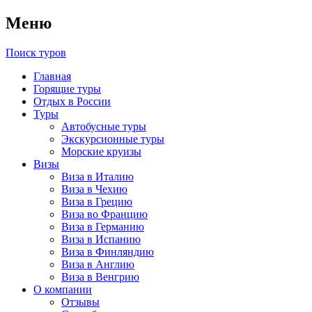
Меню
Поиск туров
Главная
Горящие туры
Отдых в России
Туры
Автобусные туры
Экскурсионные туры
Морские круизы
Визы
Виза в Италию
Виза в Чехию
Виза в Грецию
Виза во Францию
Виза в Германию
Виза в Испанию
Виза в Финляндию
Виза в Англию
Виза в Венгрию
О компании
Отзывы