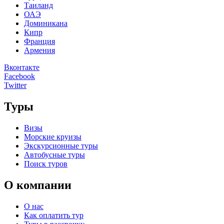
Таиланд
ОАЭ
Доминикана
Кипр
Франция
Армения
Вконтакте
Facebook
Twitter
Туры
Визы
Морские круизы
Экскурсионные туры
Автобусные туры
Поиск туров
О компании
О нас
Как оплатить тур