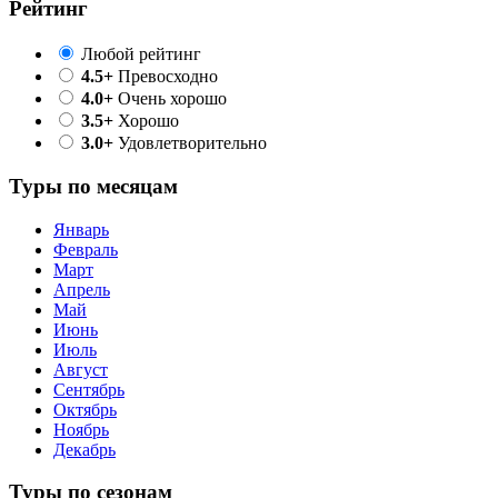
Рейтинг
Любой рейтинг
4.5+
Превосходно
4.0+
Очень хорошо
3.5+
Хорошо
3.0+
Удовлетворительно
Туры по месяцам
Январь
Февраль
Март
Апрель
Май
Июнь
Июль
Август
Сентябрь
Октябрь
Ноябрь
Декабрь
Туры по сезонам