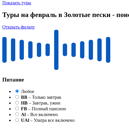
Показать туры
Туры на февраль в Золотые пески - пои
Открыть фильтр
Питание
Любое
BB
– Только завтрак
HB
– Завтрак, ужин
FB
– Полный пансион
Al
– Все включено
UAl
– Ультра все включено