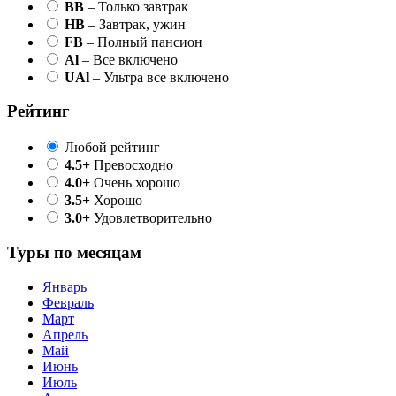
BB
– Только завтрак
HB
– Завтрак, ужин
FB
– Полный пансион
Al
– Все включено
UAl
– Ультра все включено
Рейтинг
Любой рейтинг
4.5+
Превосходно
4.0+
Очень хорошо
3.5+
Хорошо
3.0+
Удовлетворительно
Туры по месяцам
Январь
Февраль
Март
Апрель
Май
Июнь
Июль