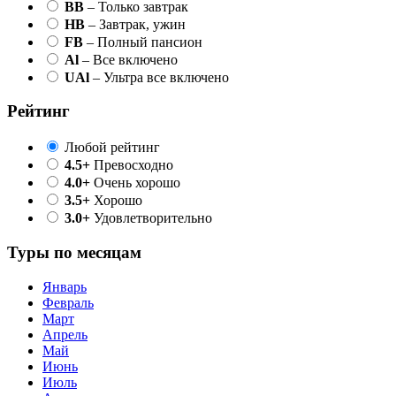
BB
– Только завтрак
HB
– Завтрак, ужин
FB
– Полный пансион
Al
– Все включено
UAl
– Ультра все включено
Рейтинг
Любой рейтинг
4.5+
Превосходно
4.0+
Очень хорошо
3.5+
Хорошо
3.0+
Удовлетворительно
Туры по месяцам
Январь
Февраль
Март
Апрель
Май
Июнь
Июль