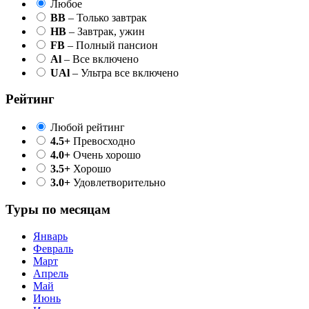
Любое
BB
– Только завтрак
HB
– Завтрак, ужин
FB
– Полный пансион
Al
– Все включено
UAl
– Ультра все включено
Рейтинг
Любой рейтинг
4.5+
Превосходно
4.0+
Очень хорошо
3.5+
Хорошо
3.0+
Удовлетворительно
Туры по месяцам
Январь
Февраль
Март
Апрель
Май
Июнь