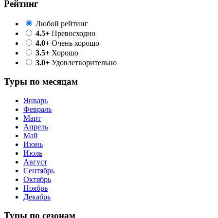
Рейтинг
Любой рейтинг
4.5+
Превосходно
4.0+
Очень хорошо
3.5+
Хорошо
3.0+
Удовлетворительно
Туры по месяцам
Январь
Февраль
Март
Апрель
Май
Июнь
Июль
Август
Сентябрь
Октябрь
Ноябрь
Декабрь
Туры по сезонам