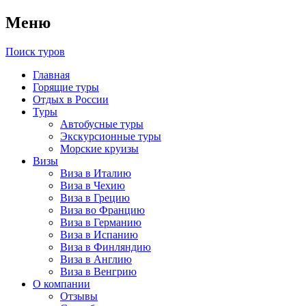
Меню
Поиск туров
Главная
Горящие туры
Отдых в России
Туры
Автобусные туры
Экскурсионные туры
Морские круизы
Визы
Виза в Италию
Виза в Чехию
Виза в Грецию
Виза во Францию
Виза в Германию
Виза в Испанию
Виза в Финляндию
Виза в Англию
Виза в Венгрию
О компании
Отзывы