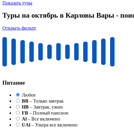
Показать туры
Туры на октябрь в Карловы Вары - пои
Открыть фильтр
Питание
Любое
BB
– Только завтрак
HB
– Завтрак, ужин
FB
– Полный пансион
Al
– Все включено
UAl
– Ультра все включено