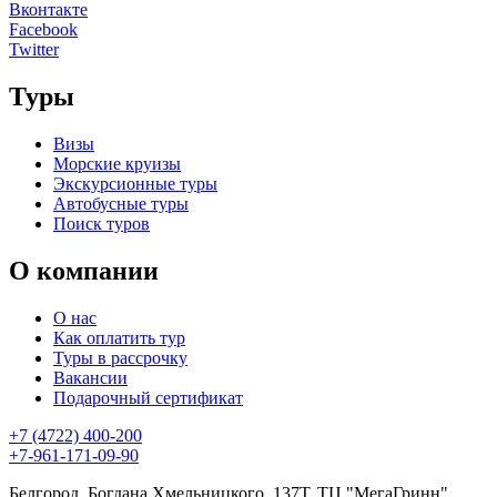
Вконтакте
Facebook
Twitter
Туры
Визы
Морские круизы
Экскурсионные туры
Автобусные туры
Поиск туров
О компании
О нас
Как оплатить тур
Туры в рассрочку
Вакансии
Подарочный сертификат
+7 (4722) 400-200
+7-961-171-09-90
Белгород, Богдана Хмельницкого, 137Т, ТЦ "МегаГринн",