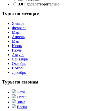
3.0+
Удовлетворительно
Туры по месяцам
Январь
Февраль
Март
Апрель
Май
Июнь
Июль
Август
Сентябрь
Октябрь
Ноябрь
Декабрь
Туры по сезонам
Лето
Осень
Зима
Весна