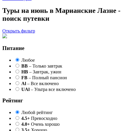
Туры на июнь в Марианские Лазне -
поиск путевки
Открыть фильтр
Питание
Любое
BB
– Только завтрак
HB
– Завтрак, ужин
FB
– Полный пансион
Al
– Все включено
UAl
– Ультра все включено
Рейтинг
Любой рейтинг
4.5+
Превосходно
4.0+
Очень хорошо
3.5+
Хорошо