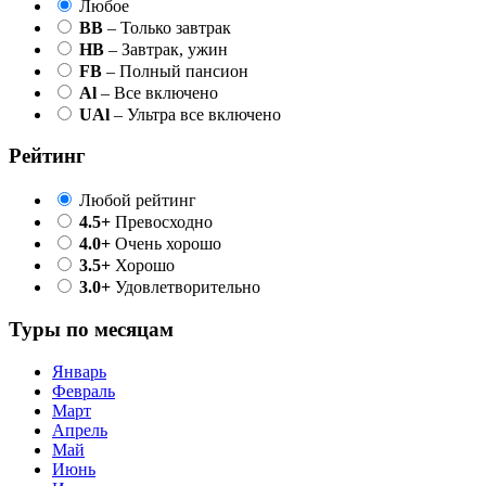
Любое
BB
– Только завтрак
HB
– Завтрак, ужин
FB
– Полный пансион
Al
– Все включено
UAl
– Ультра все включено
Рейтинг
Любой рейтинг
4.5+
Превосходно
4.0+
Очень хорошо
3.5+
Хорошо
3.0+
Удовлетворительно
Туры по месяцам
Январь
Февраль
Март
Апрель
Май
Июнь