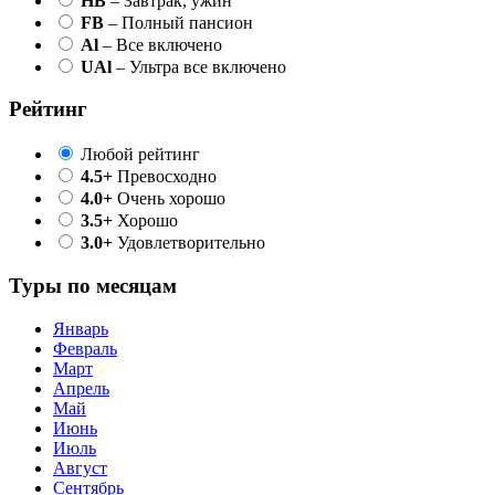
HB
– Завтрак, ужин
FB
– Полный пансион
Al
– Все включено
UAl
– Ультра все включено
Рейтинг
Любой рейтинг
4.5+
Превосходно
4.0+
Очень хорошо
3.5+
Хорошо
3.0+
Удовлетворительно
Туры по месяцам
Январь
Февраль
Март
Апрель
Май
Июнь
Июль
Август
Сентябрь