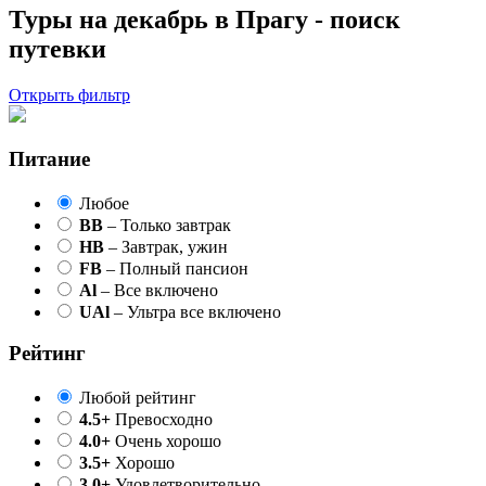
Туры на декабрь в Прагу - поиск
путевки
Открыть фильтр
Питание
Любое
BB
– Только завтрак
HB
– Завтрак, ужин
FB
– Полный пансион
Al
– Все включено
UAl
– Ультра все включено
Рейтинг
Любой рейтинг
4.5+
Превосходно
4.0+
Очень хорошо
3.5+
Хорошо
3.0+
Удовлетворительно