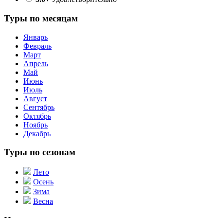
Туры по месяцам
Январь
Февраль
Март
Апрель
Май
Июнь
Июль
Август
Сентябрь
Октябрь
Ноябрь
Декабрь
Туры по сезонам
Лето
Осень
Зима
Весна