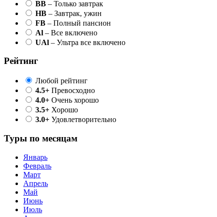
BB
– Только завтрак
HB
– Завтрак, ужин
FB
– Полный пансион
Al
– Все включено
UAl
– Ультра все включено
Рейтинг
Любой рейтинг
4.5+
Превосходно
4.0+
Очень хорошо
3.5+
Хорошо
3.0+
Удовлетворительно
Туры по месяцам
Январь
Февраль
Март
Апрель
Май
Июнь
Июль