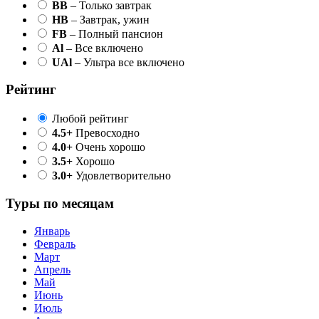
BB
– Только завтрак
HB
– Завтрак, ужин
FB
– Полный пансион
Al
– Все включено
UAl
– Ультра все включено
Рейтинг
Любой рейтинг
4.5+
Превосходно
4.0+
Очень хорошо
3.5+
Хорошо
3.0+
Удовлетворительно
Туры по месяцам
Январь
Февраль
Март
Апрель
Май
Июнь
Июль