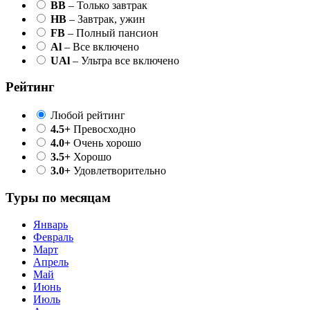
BB
– Только завтрак
HB
– Завтрак, ужин
FB
– Полный пансион
Al
– Все включено
UAl
– Ультра все включено
Рейтинг
Любой рейтинг
4.5+
Превосходно
4.0+
Очень хорошо
3.5+
Хорошо
3.0+
Удовлетворительно
Туры по месяцам
Январь
Февраль
Март
Апрель
Май
Июнь
Июль