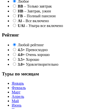
Любое
BB
– Только завтрак
HB
– Завтрак, ужин
FB
– Полный пансион
Al
– Все включено
UAl
– Ультра все включено
Рейтинг
Любой рейтинг
4.5+
Превосходно
4.0+
Очень хорошо
3.5+
Хорошо
3.0+
Удовлетворительно
Туры по месяцам
Январь
Февраль
Март
Апрель
Май
Июнь