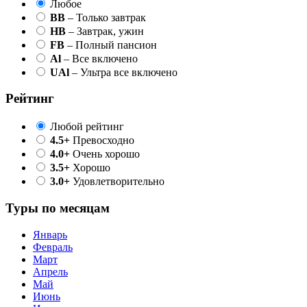
Любое
BB
– Только завтрак
HB
– Завтрак, ужин
FB
– Полный пансион
Al
– Все включено
UAl
– Ультра все включено
Рейтинг
Любой рейтинг
4.5+
Превосходно
4.0+
Очень хорошо
3.5+
Хорошо
3.0+
Удовлетворительно
Туры по месяцам
Январь
Февраль
Март
Апрель
Май
Июнь