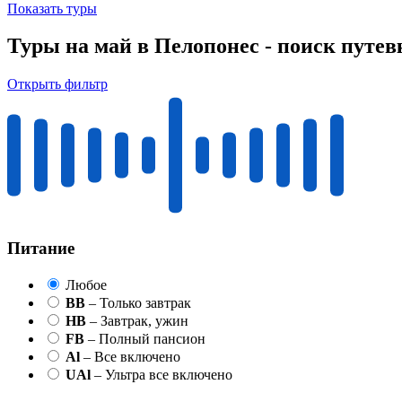
Показать туры
Туры на май в Пелопонес - поиск путев
Открыть фильтр
Питание
Любое
BB
– Только завтрак
HB
– Завтрак, ужин
FB
– Полный пансион
Al
– Все включено
UAl
– Ультра все включено