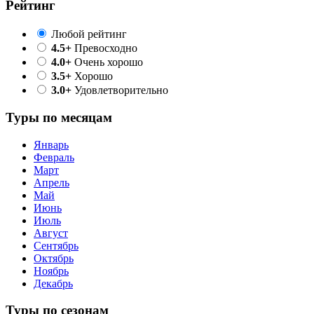
Рейтинг
Любой рейтинг
4.5+
Превосходно
4.0+
Очень хорошо
3.5+
Хорошо
3.0+
Удовлетворительно
Туры по месяцам
Январь
Февраль
Март
Апрель
Май
Июнь
Июль
Август
Сентябрь
Октябрь
Ноябрь
Декабрь
Туры по сезонам