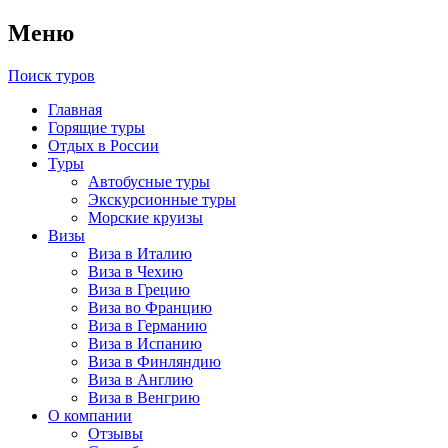
Меню
Поиск туров
Главная
Горящие туры
Отдых в России
Туры
Автобусные туры
Экскурсионные туры
Морские круизы
Визы
Виза в Италию
Виза в Чехию
Виза в Грецию
Виза во Францию
Виза в Германию
Виза в Испанию
Виза в Финляндию
Виза в Англию
Виза в Венгрию
О компании
Отзывы