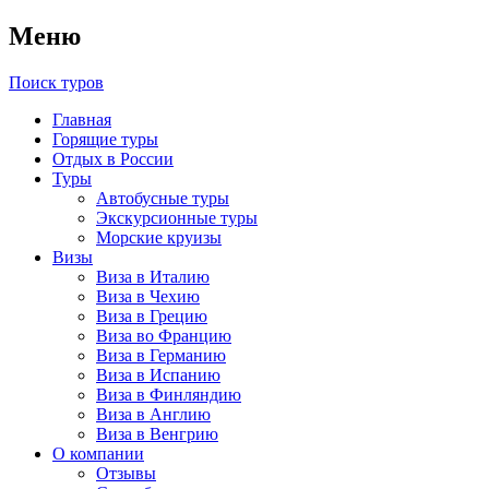
Меню
Поиск туров
Главная
Горящие туры
Отдых в России
Туры
Автобусные туры
Экскурсионные туры
Морские круизы
Визы
Виза в Италию
Виза в Чехию
Виза в Грецию
Виза во Францию
Виза в Германию
Виза в Испанию
Виза в Финляндию
Виза в Англию
Виза в Венгрию
О компании
Отзывы