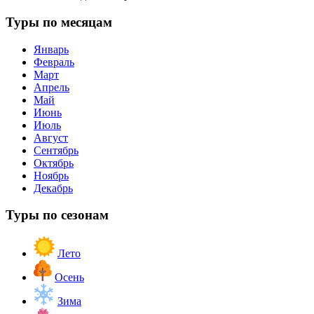
Туры по месяцам
Январь
Февраль
Март
Апрель
Май
Июнь
Июль
Август
Сентябрь
Октябрь
Ноябрь
Декабрь
Туры по сезонам
Лето
Осень
Зима