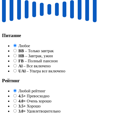
Питание
Любое
BB
– Только завтрак
HB
– Завтрак, ужин
FB
– Полный пансион
Al
– Все включено
UAl
– Ультра все включено
Рейтинг
Любой рейтинг
4.5+
Превосходно
4.0+
Очень хорошо
3.5+
Хорошо
3.0+
Удовлетворительно