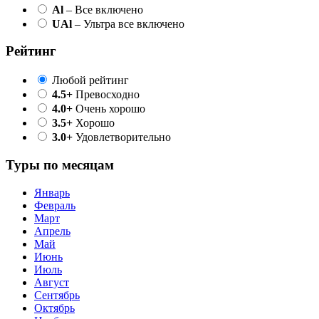
Al
– Все включено
UAl
– Ультра все включено
Рейтинг
Любой рейтинг
4.5+
Превосходно
4.0+
Очень хорошо
3.5+
Хорошо
3.0+
Удовлетворительно
Туры по месяцам
Январь
Февраль
Март
Апрель
Май
Июнь
Июль
Август
Сентябрь
Октябрь