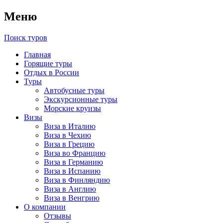
Меню
Поиск туров
Главная
Горящие туры
Отдых в России
Туры
Автобусные туры
Экскурсионные туры
Морские круизы
Визы
Виза в Италию
Виза в Чехию
Виза в Грецию
Виза во Францию
Виза в Германию
Виза в Испанию
Виза в Финляндию
Виза в Англию
Виза в Венгрию
О компании
Отзывы