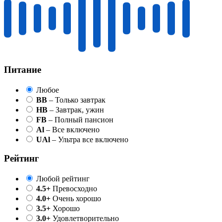
Питание
Любое
BB
– Только завтрак
HB
– Завтрак, ужин
FB
– Полный пансион
Al
– Все включено
UAl
– Ультра все включено
Рейтинг
Любой рейтинг
4.5+
Превосходно
4.0+
Очень хорошо
3.5+
Хорошо
3.0+
Удовлетворительно