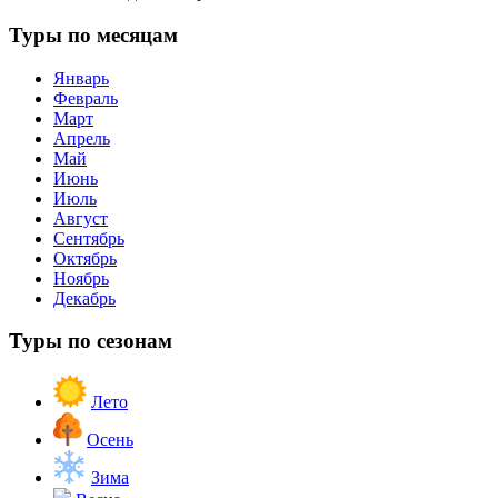
Туры по месяцам
Январь
Февраль
Март
Апрель
Май
Июнь
Июль
Август
Сентябрь
Октябрь
Ноябрь
Декабрь
Туры по сезонам
Лето
Осень
Зима