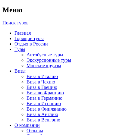
Меню
Поиск туров
Главная
Горящие туры
Отдых в России
Туры
Автобусные туры
Экскурсионные туры
Морские круизы
Визы
Виза в Италию
Виза в Чехию
Виза в Грецию
Виза во Францию
Виза в Германию
Виза в Испанию
Виза в Финляндию
Виза в Англию
Виза в Венгрию
О компании
Отзывы