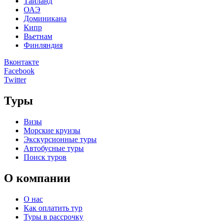
Таиланд
ОАЭ
Доминикана
Кипр
Вьетнам
Финляндия
Вконтакте
Facebook
Twitter
Туры
Визы
Морские круизы
Экскурсионные туры
Автобусные туры
Поиск туров
О компании
О нас
Как оплатить тур
Туры в рассрочку