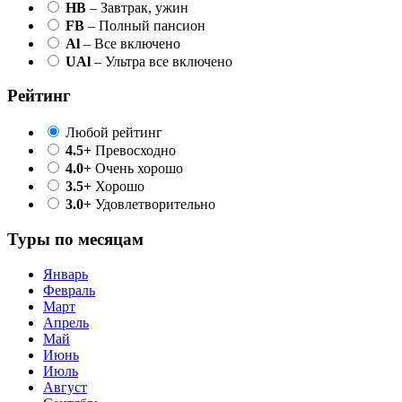
HB
– Завтрак, ужин
FB
– Полный пансион
Al
– Все включено
UAl
– Ультра все включено
Рейтинг
Любой рейтинг
4.5+
Превосходно
4.0+
Очень хорошо
3.5+
Хорошо
3.0+
Удовлетворительно
Туры по месяцам
Январь
Февраль
Март
Апрель
Май
Июнь
Июль
Август