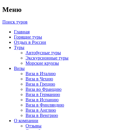
Меню
Поиск туров
Главная
Горящие туры
Отдых в России
Туры
Автобусные туры
Экскурсионные туры
Морские круизы
Визы
Виза в Италию
Виза в Чехию
Виза в Грецию
Виза во Францию
Виза в Германию
Виза в Испанию
Виза в Финляндию
Виза в Англию
Виза в Венгрию
О компании
Отзывы