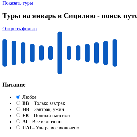
Показать туры
Туры на январь в Сицилию - поиск пут
Открыть фильтр
Питание
Любое
BB
– Только завтрак
HB
– Завтрак, ужин
FB
– Полный пансион
Al
– Все включено
UAl
– Ультра все включено