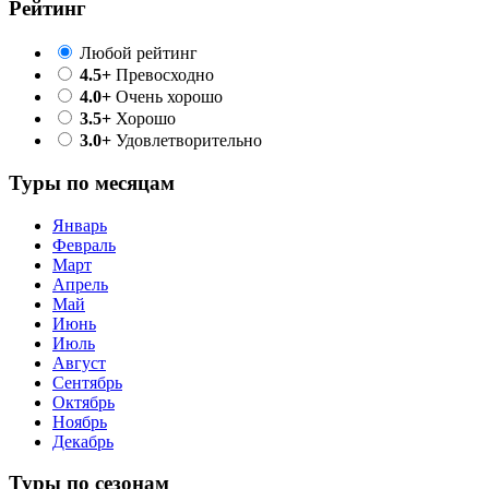
Рейтинг
Любой рейтинг
4.5+
Превосходно
4.0+
Очень хорошо
3.5+
Хорошо
3.0+
Удовлетворительно
Туры по месяцам
Январь
Февраль
Март
Апрель
Май
Июнь
Июль
Август
Сентябрь
Октябрь
Ноябрь
Декабрь
Туры по сезонам