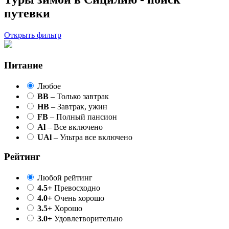
путевки
Открыть фильтр
Питание
Любое
BB
– Только завтрак
HB
– Завтрак, ужин
FB
– Полный пансион
Al
– Все включено
UAl
– Ультра все включено
Рейтинг
Любой рейтинг
4.5+
Превосходно
4.0+
Очень хорошо
3.5+
Хорошо
3.0+
Удовлетворительно