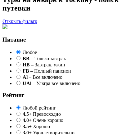
путевки
Открыть фильтр
Питание
Любое
BB
– Только завтрак
HB
– Завтрак, ужин
FB
– Полный пансион
Al
– Все включено
UAl
– Ультра все включено
Рейтинг
Любой рейтинг
4.5+
Превосходно
4.0+
Очень хорошо
3.5+
Хорошо
3.0+
Удовлетворительно