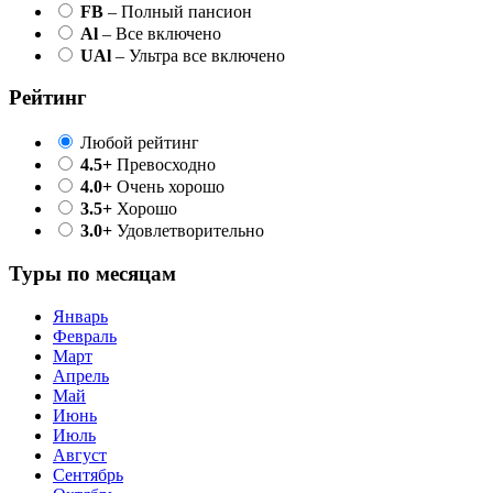
FB
– Полный пансион
Al
– Все включено
UAl
– Ультра все включено
Рейтинг
Любой рейтинг
4.5+
Превосходно
4.0+
Очень хорошо
3.5+
Хорошо
3.0+
Удовлетворительно
Туры по месяцам
Январь
Февраль
Март
Апрель
Май
Июнь
Июль
Август
Сентябрь