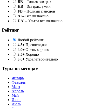
BB
– Только завтрак
HB
– Завтрак, ужин
FB
– Полный пансион
Al
– Все включено
UAl
– Ультра все включено
Рейтинг
Любой рейтинг
4.5+
Превосходно
4.0+
Очень хорошо
3.5+
Хорошо
3.0+
Удовлетворительно
Туры по месяцам
Январь
Февраль
Март
Апрель
Май
Июнь
Июль