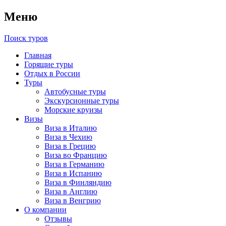
Меню
Поиск туров
Главная
Горящие туры
Отдых в России
Туры
Автобусные туры
Экскурсионные туры
Морские круизы
Визы
Виза в Италию
Виза в Чехию
Виза в Грецию
Виза во Францию
Виза в Германию
Виза в Испанию
Виза в Финляндию
Виза в Англию
Виза в Венгрию
О компании
Отзывы