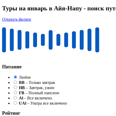
Туры на январь в Айя-Напу - поиск пу
Открыть фильтр
Питание
Любое
BB
– Только завтрак
HB
– Завтрак, ужин
FB
– Полный пансион
Al
– Все включено
UAl
– Ультра все включено
Рейтинг