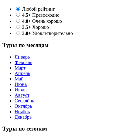
Любой рейтинг
4.5+
Превосходно
4.0+
Очень хорошо
3.5+
Хорошо
3.0+
Удовлетворительно
Туры по месяцам
Январь
Февраль
Март
Апрель
Май
Июнь
Июль
Август
Сентябрь
Октябрь
Ноябрь
Декабрь
Туры по сезонам