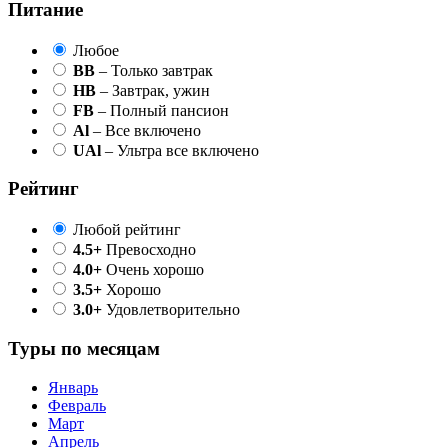
Питание
Любое
BB
– Только завтрак
HB
– Завтрак, ужин
FB
– Полный пансион
Al
– Все включено
UAl
– Ультра все включено
Рейтинг
Любой рейтинг
4.5+
Превосходно
4.0+
Очень хорошо
3.5+
Хорошо
3.0+
Удовлетворительно
Туры по месяцам
Январь
Февраль
Март
Апрель