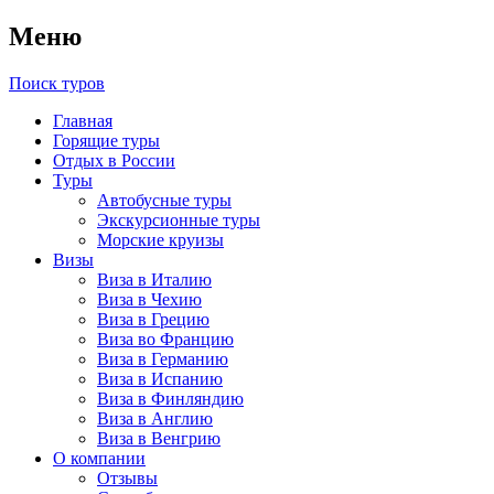
Меню
Поиск туров
Главная
Горящие туры
Отдых в России
Туры
Автобусные туры
Экскурсионные туры
Морские круизы
Визы
Виза в Италию
Виза в Чехию
Виза в Грецию
Виза во Францию
Виза в Германию
Виза в Испанию
Виза в Финляндию
Виза в Англию
Виза в Венгрию
О компании
Отзывы